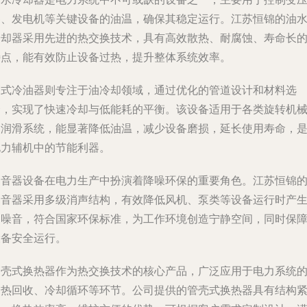
器、发电机等关键设备的油温，确保其稳定运行。江苏恒锦的油
冷却器采用先进的热交换技术，具有高效散热、耐腐蚀、寿命长
特点，能有效防止设备过热，提升整体系统效率。
管式冷油器则专注于油冷却领域，通过优化的管道设计和材料选
择，实现了快速冷却与低能耗的平衡。该设备适用于各类旋转机
的润滑系统，能显著降低油温，减少设备磨损，延长使用寿命，
电力辅机中的节能利器。
消音器设备在电力生产中扮演着降噪环保的重要角色。江苏恒锦
消音器采用多级消声结构，有效降低风机、泵类等设备运行时产
的噪音，符合国家环保标准，为工作环境创造宁静空间，同时保
设备安全运行。
管壳式换热器作为热交换技术的核心产品，广泛应用于电力系统
余热回收、冷却循环等环节。公司提供的管壳式换热器具有结构